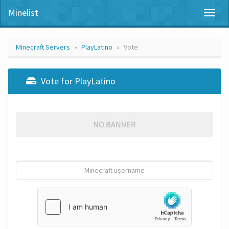
Minelist
Toggl
naviga
Minecraft Servers
PlayLatino
Vote
Vote for PlayLatino