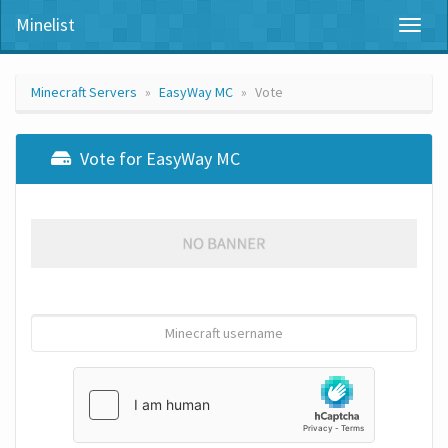
Minelist
Toggl
naviga
Minecraft Servers
EasyWay MC
Vote
Vote for EasyWay MC