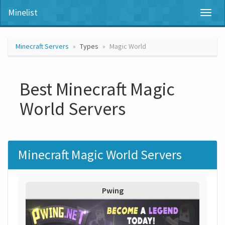
Minelist
Toggl
naviga
Minecraft Servers
Types
Magic World
Best Minecraft Magic
World Servers
Minecraft Magic World Servers
Pwing