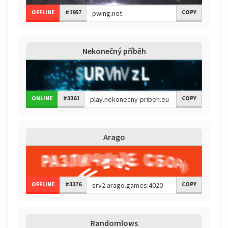
OFFLINE
#1957
COPY
Nekonečný příběh
ONLINE
#3361
COPY
Arago
OFFLINE
#3376
COPY
Randomlows